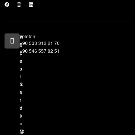
Telefon:
A
E
+90 533 312 21 70
d
-
+90 546 557 82 51‬
r
p
e
o
s
s
:
t
S
a
e
:
r
i
d
n
a
f
r
o
M
@