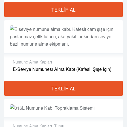
Malzeme:
Pirinç veya Paslanmaz Çelik
TEKLIF AL
Kapak Sistemi:
Yaylı, Manuel Tetiklemeli
Uygulama:
Seviye Numunesi Alımı
Uyumluluk:
Akaryakıt, Yağ, Kimyasal
Temizlik:
Kolay Temizlenir
Kullanım Alanı:
Depolama Tankları
Numune Alma Kapları
E-Seviye Numunesi Alma Kabı (Kafesli Şişe İçin)
TEKLIF AL
Numune Alma Kapları
,
Tümü