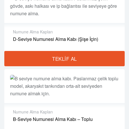
Numune Alma Kapları
D-Seviye Numunesi Alma Kabı (Şişe İçin)
Malzeme:
Paslanmaz Çelik
Kapasite:
1000 ml Şişe | Şişe Harici Olarak Satılır
TEKLIF AL
Mekanizma:
Teflon tapa – ip kontrollü aç/kapa
İç Çap:
10,4 cm | Gövde Boyu: 17 cm
Özellik:
Şişe boyuna göre ayarlanır.
Kulplar:
Çelik Pimli, Gövdeye Kaynaklı
Kullanım Alanı:
Seviye Numunesi Alma
Numune Alma Kapları
B-Seviye Numunesi Alma Kabı – Toplu
Hacim:
500 ml veya 1000 ml