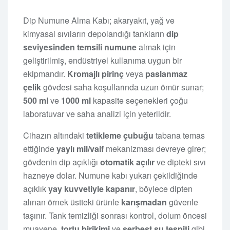
Dip Numune Alma Kabı; akaryakıt, yağ ve
kimyasal sıvıların depolandığı tankların
dip
seviyesinden temsili numune
almak için
geliştirilmiş, endüstriyel kullanıma uygun bir
ekipmandır.
Kromajlı pirinç
veya
paslanmaz
çelik
gövdesi saha koşullarında uzun ömür sunar;
500 ml
ve
1000 ml
kapasite seçenekleri çoğu
laboratuvar ve saha analizi için yeterlidir.
Cihazın altındaki
tetikleme çubuğu
tabana temas
ettiğinde
yaylı mil/valf
mekanizması devreye girer;
gövdenin dip açıklığı
otomatik açılır
ve dipteki sıvı
hazneye dolar. Numune kabı yukarı çekildiğinde
açıklık
yay kuvvetiyle kapanır
, böylece dipten
alınan örnek üstteki ürünle
karışmadan
güvenle
taşınır. Tank temizliği sonrası kontrol, dolum öncesi
muayene,
tortu birikimi
ve
serbest su tespiti
gibi