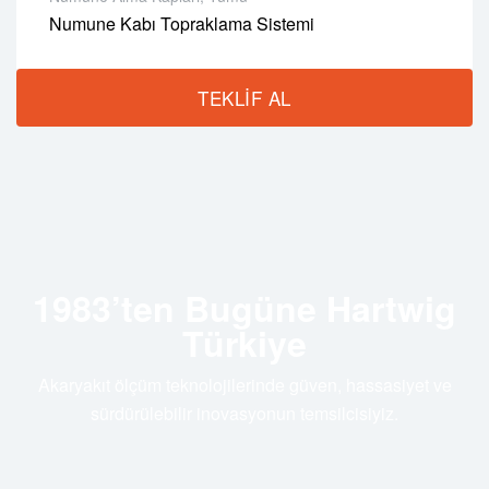
Numune Kabı Topraklama Sistemi
Gövde & Tel Malzemesi: 316 Paslanmaz Çelik
Tel Opsiyonları: 5 m aralıklar ile 10 m ... 30 m
TEKLIF AL
Set İçeriği: Şerit Metre, Metre Kelepçesi, 10 kg Ağırlıklı
Tutamak
Ek Kablo: 2,5 m Topraklama Klipsi Hattı
Ölçüler: 26 cm × 8 cm
Uygulama: Numune Alma Kabı Topraklama
Uyumluluk: Akaryakıt, Yağ, Kimyasal
1983’ten Bugüne Hartwig
Türkiye
Akaryakıt ölçüm teknolojilerinde güven, hassasiyet ve
sürdürülebilir inovasyonun temsilcisiyiz.