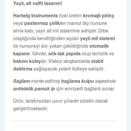
Yaylı, alt valfli tasarım!
Hartwig Instruments
özel üretim
kromajlı pirinç
veya
paslanmaz çelik
ten mamul dip numune
alma kabı, yaylı alt mil sistemine sahiptir. Dibe
ulaştığında kendiliğinden açılan
yaylı mil sistemi
ile numuneyi alır, yukarı çekildiğinde
otomatik
kapanır
. Gövde,
sök-tak yapıda
olup temizlik ve
bakımı kolay
dır. Viskoz akışkanlarda
stabil
daldırma
sağlayacak yeterli kütleye sahiptir.
Sağlam
monte edilmiş
bağlama kulpu
sayesinde
antistatik pamuk ip
için emniyetli bağlantı sunar.
Ürün, tarafımızdan uzun yıllardır sürekli olarak
geliştirilmektedir.