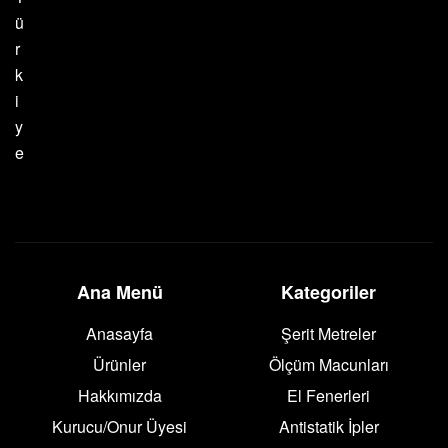
ü
r
k
i
y
e
Ana Menü
Kategoriler
Anasayfa
Şerit Metreler
Ürünler
Ölçüm Macunları
Hakkımızda
El Fenerleri
Kurucu/Onur Üyesi
Antistatik İpler